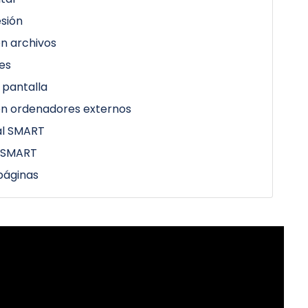
esión
n archivos
es
 pantalla
on ordenadores externos
tal SMART
 SMART
páginas