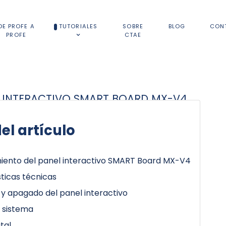
DE PROFE A
TUTORIALES
SOBRE
BLOG
CON
PROFE
CTAE
 INTERACTIVO SMART BOARD MX-V4
el artículo
iento del panel interactivo SMART Board MX-V4
ticas técnicas
y apagado del panel interactivo
l sistema
ital