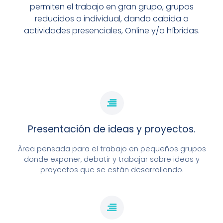
permiten el trabajo en gran grupo, grupos
reducidos o individual, dando cabida a
MÁS INFORMACIÓN
actividades presenciales, Online y/o híbridas.
Presentación de ideas y proyectos.
Área pensada para el trabajo en pequeños grupos
donde exponer, debatir y trabajar sobre ideas y
PRIMER CENTRO SMART A NIVEL MUNDIAL
proyectos que se están desarrollando.
PARA LA CAPACITACIÓN Y LA
COMPETENCIA DIGITAL