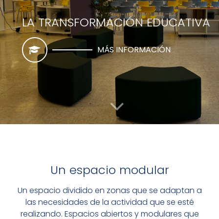
LA TRANSFORMACIÓN EDUCATIVA
MÁS INFORMACIÓN
Un espacio modular
Un espacio dividido en zonas que se adaptan a
EL PUNTO DE ENCUENTRO
las necesidades de la actividad que se esté
realizando. Espacios abiertos y modulares que
DE LA COMUNIDAD EDUCATIVA